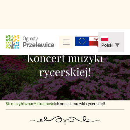
Przejdź
do
Polski
▼
treści
Koncert muzyki
rycerskiej!
Strona główna
»
Aktualności
»
Koncert muzyki rycerskiej!