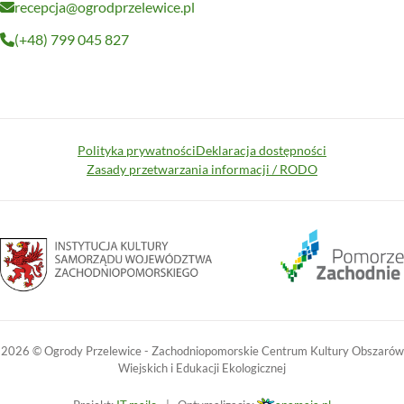
recepcja@ogrodprzelewice.pl
(+48) 799 045 827
Linki
Polityka prywatności
Deklaracja dostępności
Zasady przetwarzania informacji / RODO
2026 © Ogrody Przelewice - Zachodniopomorskie Centrum Kultury Obszarów
Wiejskich i Edukacji Ekologicznej
(maj-
(grudzień