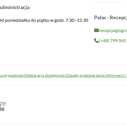
Administracja
Pałac · Recepc
d poniedziałku do piątku w godz. 7:30–15:30
recepcja@ogro
(+48) 799 045
ka prywatności
Deklaracja dostępności
Zasady przetwarzania informacji