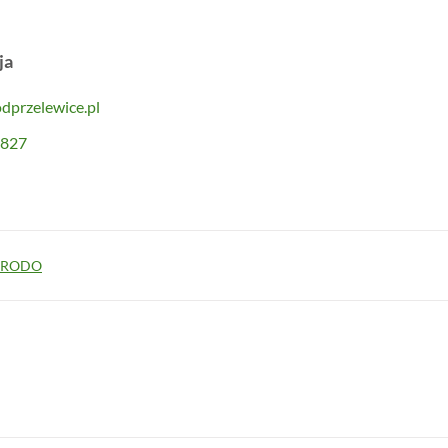
ja
dprzelewice.pl
 827
 / RODO