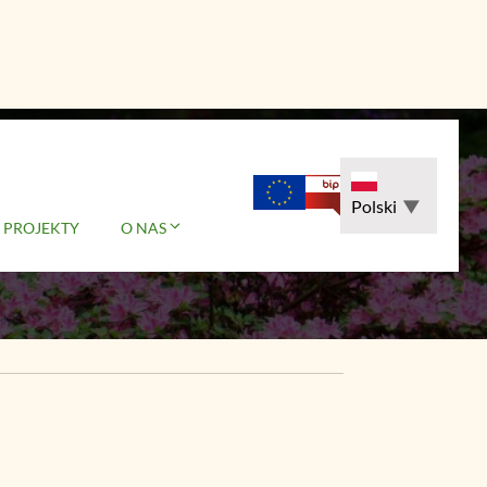
nia
Polski
▼
PROJEKTY
O NAS