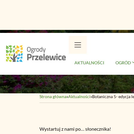
Przejdź
do
treści
Bo
AKTUALNOŚCI
OGRÓD
Strona główna
»
Aktualności
»
Botaniczna 5- edycja l
Wystartuj z nami po… słonecznika!