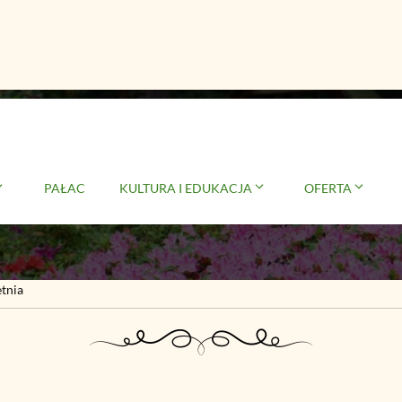
taniczna 5- edycja let
PAŁAC
KULTURA I EDUKACJA
OFERTA
etnia