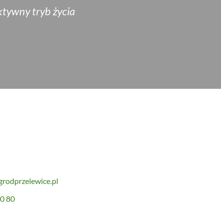
ktywny tryb życia
grodprzelewice.pl
30 80