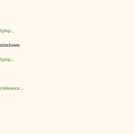
_f.php…
odzieżowe:
_f.php…
przelewice…