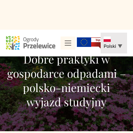
Przejdź
do
Polski
▼
treści
Dobre praktyki w
gospodarce odpadami –
polsko-niemiecki
wyjazd studyjny